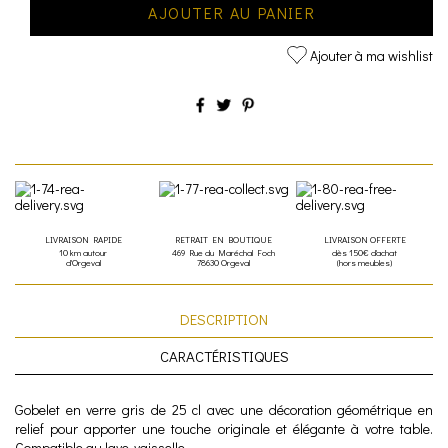
AJOUTER AU PANIER
Ajouter à ma wishlist
LIVRAISON RAPIDE
RETRAIT EN BOUTIQUE
LIVRAISON OFFERTE
10 km autour
469 Rue du Maréchal Foch
dès 150€ d'achat
d'Orgeval
78630 Orgeval
(hors meubles)
DESCRIPTION
CARACTÉRISTIQUES
Gobelet en verre gris de 25 cl avec une décoration géométrique en
relief pour apporter une touche originale et élégante à votre table.
Compatible au lave-vaisselle.