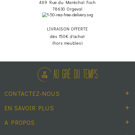
469 Rue du Maréchal Foch
78630 Orgeval
LIVRAISON OFFERTE
dès 150€ d'achat
(hors meubles)
CONTACTEZ-NOUS
EN SAVOIR PLUS
A PROPOS