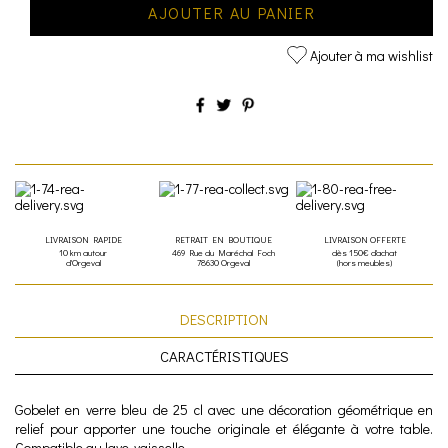
AJOUTER AU PANIER
Ajouter à ma wishlist
LIVRAISON RAPIDE
RETRAIT EN BOUTIQUE
LIVRAISON OFFERTE
10 km autour
469 Rue du Maréchal Foch
dès 150€ d'achat
d'Orgeval
78630 Orgeval
(hors meubles)
DESCRIPTION
CARACTÉRISTIQUES
Gobelet en verre bleu de 25 cl avec une décoration géométrique en
relief pour apporter une touche originale et élégante à votre table.
Compatible au lave-vaisselle.