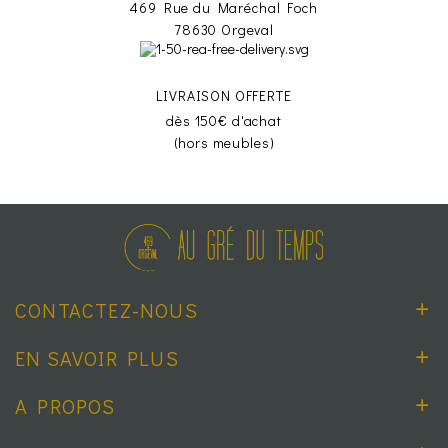
469 Rue du Maréchal Foch
78630 Orgeval
LIVRAISON OFFERTE
dès 150€ d'achat
(hors meubles)
CONTACTEZ-NOUS
EN SAVOIR PLUS
A PROPOS