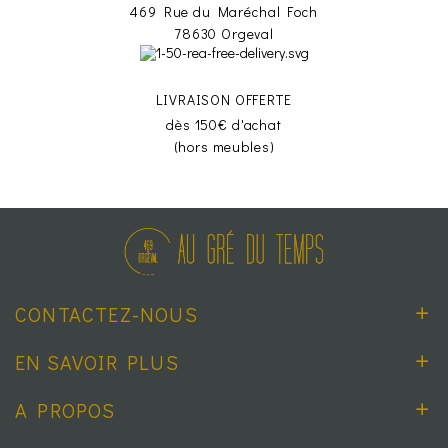
469 Rue du Maréchal Foch
78630 Orgeval
LIVRAISON OFFERTE
dès 150€ d'achat
(hors meubles)
CONTACTEZ-NOUS
EN SAVOIR PLUS
A PROPOS