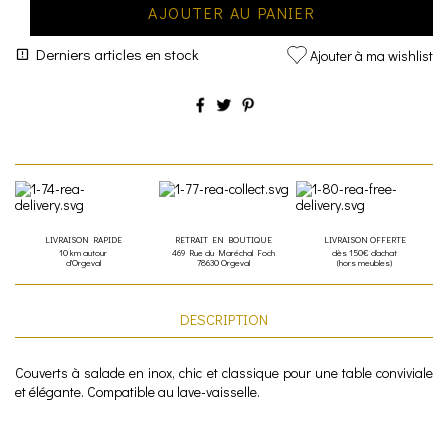
AJOUTER AU PANIER
Derniers articles en stock
Ajouter à ma wishlist
LIVRAISON RAPIDE
RETRAIT EN BOUTIQUE
LIVRAISON OFFERTE
10 km autour
469 Rue du Maréchal Foch
dès 150€ d'achat
d'Orgeval
78630 Orgeval
(hors meubles)
DESCRIPTION
Couverts à salade en inox, chic et classique pour une table conviviale
et élégante. Compatible au lave-vaisselle.