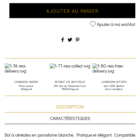
AJOUTER AU PANIER
Ajouter à ma wishlist
LIVRAISON RAPIDE
RETRAIT EN BOUTIQUE
LIVRAISON OFFERTE
10 km autour
469 Rue du Maréchal Foch
dès 150€ d'achat
d'Orgeval
78630 Orgeval
(hors meubles)
DESCRIPTION
CARACTÉRISTIQUES
Bol à céréales en porcelaine blanche. Pratique et élégant. Compatible