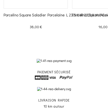
Porcelino Square Saladier Porcelaine L 23,5 X W 23,5 X H 8 C
Porcelino Square Assi
Prix
Prix
38,00 €
16,00
PAIEMENT SÉCURISÉ
LIVRAISON RAPIDE
10 km autour