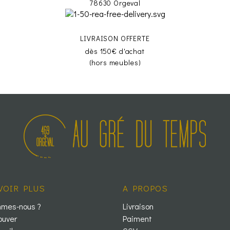
78630 Orgeval
LIVRAISON OFFERTE
dès 150€ d'achat
(hors meubles)
VOIR PLUS
A PROPOS
mmes-nous ?
Livraison
ouver
Paiment