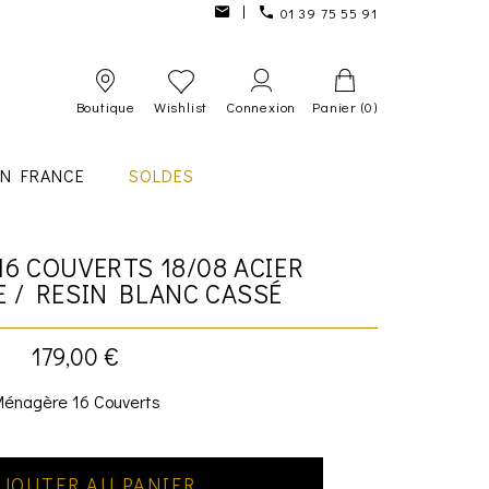
01 39 75 55 91
Boutique
Wishlist
Connexion
Panier
(0)
IN FRANCE
SOLDES
16 COUVERTS 18/08 ACIER
E / RESIN BLANC CASSÉ
179,00 €
énagère 16 Couverts
JOUTER AU PANIER