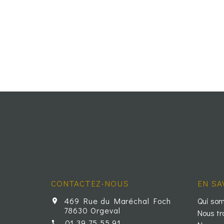
CONTACTEZ-NOUS
EN SA
469 Rue du Maréchal Foch
Qui so
78630 Orgeval
Nous tr
01 39 75 55 91