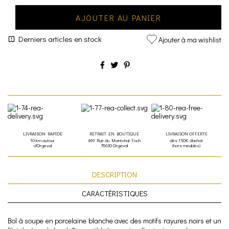
AJOUTER AU PANIER
Derniers articles en stock
Ajouter à ma wishlist
LIVRAISON RAPIDE
RETRAIT EN BOUTIQUE
LIVRAISON OFFERTE
10 km autour
469 Rue du Maréchal Foch
dès 150€ d'achat
d'Orgeval
78630 Orgeval
(hors meubles)
DESCRIPTION
CARACTÉRISTIQUES
Bol à soupe en porcelaine blanche avec des motifs rayures noirs et un