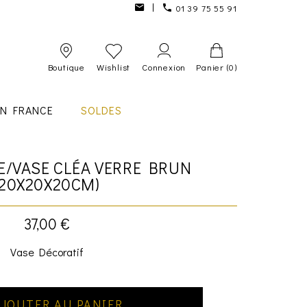
01 39 75 55 91
Boutique
Wishlist
Connexion
Panier
(0)
IN FRANCE
SOLDES
/VASE CLÉA VERRE BRUN
(20X20X20CM)
37,00 €
Vase Décoratif
JOUTER AU PANIER