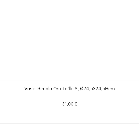
Vase Bimala Oro Taille S, Ø24,5X24,5Hcm
Prix
31,00 €