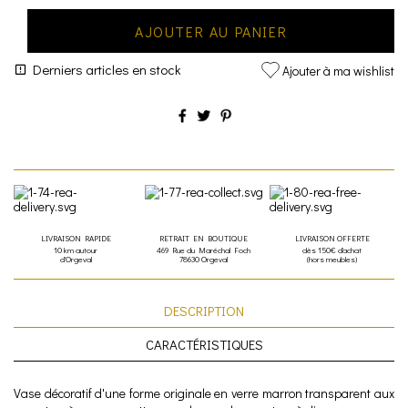
AJOUTER AU PANIER
Derniers articles en stock
Ajouter à ma wishlist
LIVRAISON RAPIDE
RETRAIT EN BOUTIQUE
LIVRAISON OFFERTE
10 km autour
469 Rue du Maréchal Foch
dès 150€ d'achat
d'Orgeval
78630 Orgeval
(hors meubles)
DESCRIPTION
CARACTÉRISTIQUES
Vase décoratif d'une forme originale en verre marron transparent aux