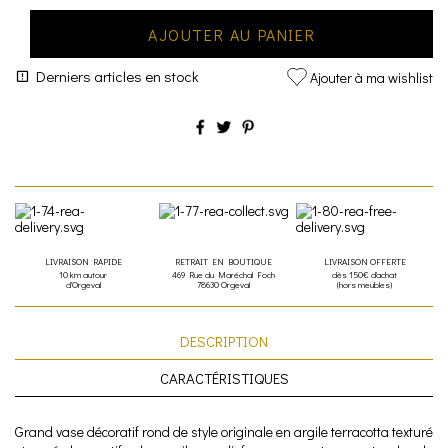
AJOUTER AU PANIER
Derniers articles en stock
Ajouter à ma wishlist
LIVRAISON RAPIDE
RETRAIT EN BOUTIQUE
LIVRAISON OFFERTE
10 km autour
469 Rue du Maréchal Foch
dès 150€ d'achat
d'Orgeval
78630 Orgeval
(hors meubles)
DESCRIPTION
CARACTÉRISTIQUES
Grand vase décoratif rond de style originale en argile terracotta texturé