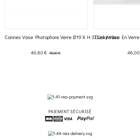
Cannes Vase Photophore Verre Ø19 X H 37 Cm Ambre
Dusky Vase En Verr
Prix
Prix de base
Prix
46,80 €
48,00
78,00 €
PAIEMENT SÉCURISÉ