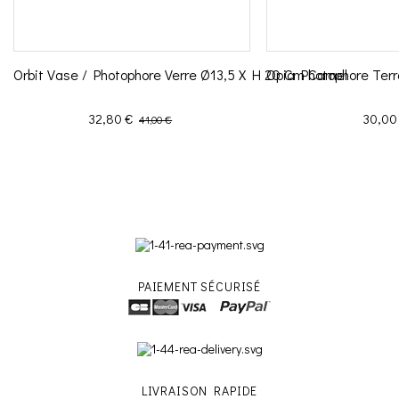
Orbit Vase / Photophore Verre Ø13,5 X H 20 Cm Camel
Opia Photophore Terr
Prix
Prix de base
Prix
32,80 €
30,00
41,00 €
PAIEMENT SÉCURISÉ
LIVRAISON RAPIDE