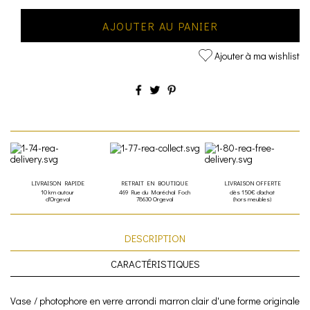
AJOUTER AU PANIER
Ajouter à ma wishlist
LIVRAISON RAPIDE
RETRAIT EN BOUTIQUE
LIVRAISON OFFERTE
10 km autour
469 Rue du Maréchal Foch
dès 150€ d'achat
d'Orgeval
78630 Orgeval
(hors meubles)
DESCRIPTION
CARACTÉRISTIQUES
Vase / photophore en verre arrondi marron clair d'une forme originale