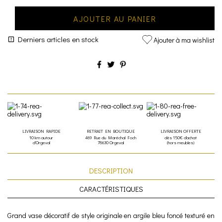
AJOUTER AU PANIER
Derniers articles en stock
Ajouter à ma wishlist
LIVRAISON RAPIDE
RETRAIT EN BOUTIQUE
LIVRAISON OFFERTE
10 km autour
469 Rue du Maréchal Foch
dès 150€ d'achat
d'Orgeval
78630 Orgeval
(hors meubles)
DESCRIPTION
CARACTÉRISTIQUES
Grand vase décoratif de style originale en argile bleu foncé texturé en