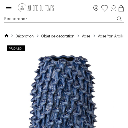
Décoration
Objet de décoration
Vase
Vase Yari Argile
PROMO !