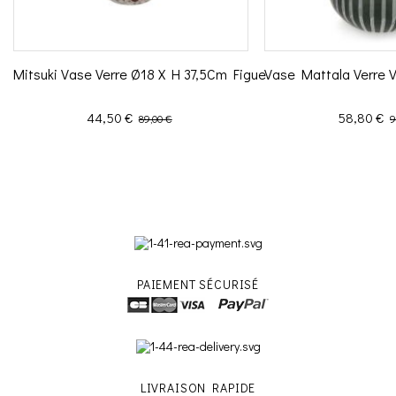
Mitsuki Vase Verre Ø18 X H 37,5Cm Figue
Vase Mattala Verre 
Prix
Prix de base
Prix
P
44,50 €
58,80 €
89,00 €
9
PAIEMENT SÉCURISÉ
LIVRAISON RAPIDE