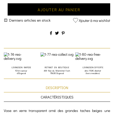
AJOUTER AU PANIER
Derniers articles en stock
Ajouter à ma wishlist
LIVRAISON RAPIDE
RETRAIT EN BOUTIQUE
LIVRAISON OFFERTE
10 km autour
469 Rue du Maréchal Foch
dès 150€ d'achat
d'Orgeval
78630 Orgeval
(hors meubles)
DESCRIPTION
CARACTÉRISTIQUES
Vase en verre transparent orné des grandes taches beiges une