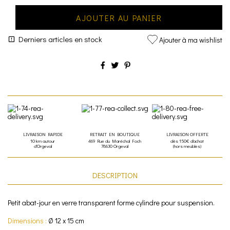
AJOUTER AU PANIER
Derniers articles en stock
Ajouter à ma wishlist
LIVRAISON RAPIDE
RETRAIT EN BOUTIQUE
LIVRAISON OFFERTE
10 km autour
469 Rue du Maréchal Foch
dès 150€ d'achat
d'Orgeval
78630 Orgeval
(hors meubles)
DESCRIPTION
Petit abat-jour en verre transparent forme cylindre pour suspension.
Dimensions :
Ø 12 x 15 cm