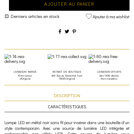
AJOUTER AU PANIER
Derniers articles en stock
Ajouter à ma wishlist
LIVRAISON RAPIDE
RETRAIT EN BOUTIQUE
LIVRAISON OFFERTE
10 km autour
469 Rue du Maréchal Foch
dès 150€ d'achat
d'Orgeval
78630 Orgeval
(hors meubles)
DESCRIPTION
CARACTÉRISTIQUES
Lampe LED en métal noir sans fil pour insérer dans une bouteille d'un
style contemporain. Avec une source de lumière LED intégrée et
rechargeable par câble USB. Cette source de lumière vous