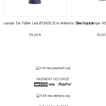
Lampe De Table Led Ø13X28,5Cm Ankenta Bleu Cobalt
Swiing Lampe H20
Prix
Prix
55,00 €
79,00
PAIEMENT SÉCURISÉ