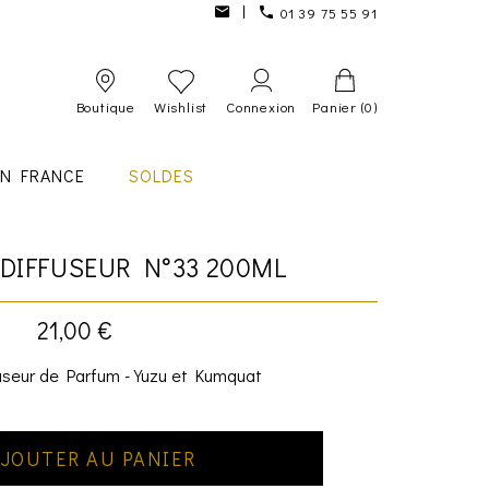
01 39 75 55 91
Boutique
Wishlist
Connexion
Panier
(0)
IN FRANCE
SOLDES
DIFFUSEUR N°33 200ML
21,00 €
useur de Parfum - Yuzu et Kumquat
JOUTER AU PANIER