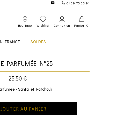
01 39 75 55 91
Boutique
Wishlist
Connexion
Panier
(0)
IN FRANCE
SOLDES
IE PARFUMÉE N°25
25,50 €
arfumée - Santal et Patchouli
JOUTER AU PANIER