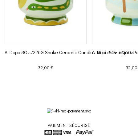
A Dopo 8Oz./226G Snake Ceramic Candle - Wild Lemongrass
A Dopo 8Oz./226G Pa
Prix
Prix
32,00 €
32,00
PAIEMENT SÉCURISÉ