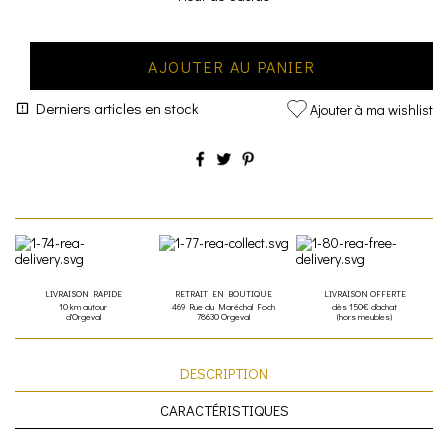
AJOUTER AU PANIER
Derniers articles en stock
Ajouter à ma wishlist
LIVRAISON RAPIDE
RETRAIT EN BOUTIQUE
LIVRAISON OFFERTE
10 km autour
469 Rue du Maréchal Foch
dès 150€ d'achat
d'Orgeval
78630 Orgeval
(hors meubles)
DESCRIPTION
CARACTÉRISTIQUES