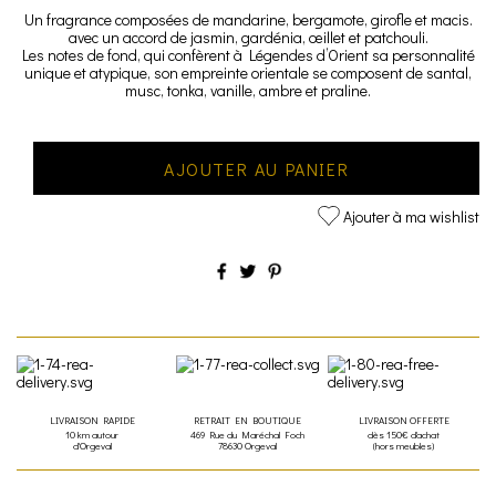
Un fragrance composées de mandarine, bergamote, girofle et macis.
avec un accord de jasmin, gardénia, œillet et patchouli.
Les notes de fond, qui confèrent à Légendes d’Orient sa personnalité
unique et atypique, son empreinte orientale se composent de santal,
musc, tonka, vanille, ambre et praline.
AJOUTER AU PANIER
Ajouter à ma wishlist
LIVRAISON RAPIDE
RETRAIT EN BOUTIQUE
LIVRAISON OFFERTE
10 km autour
469 Rue du Maréchal Foch
dès 150€ d'achat
d'Orgeval
78630 Orgeval
(hors meubles)