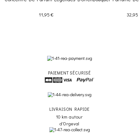
Prix
Prix
11,95 €
32,95
PAIEMENT SÉCURISÉ
LIVRAISON RAPIDE
10 km autour
d'Orgeval