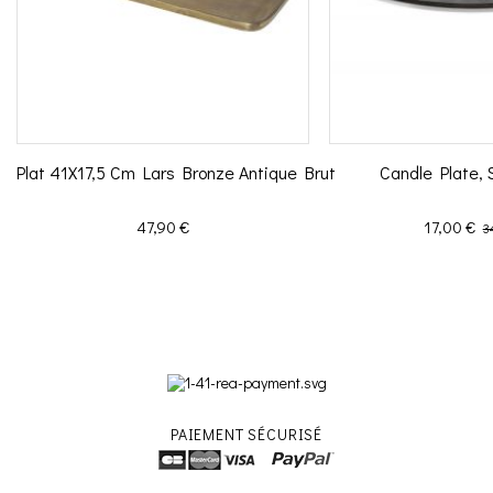
Plat 41X17,5 Cm Lars Bronze Antique Brut
Candle Plate, 
Prix
Prix
Pr
47,90 €
17,00 €
3
PAIEMENT SÉCURISÉ