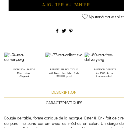
AJOUTER AU PANIER
Ajouter à ma wishlist
LIVRAISON RAPIDE
RETRAIT EN BOUTIQUE
LIVRAISON OFFERTE
10 km autour
469 Rue du Maréchal Foch
dès 150€ d'achat
d'Orgeval
78630 Orgeval
(hors meubles)
DESCRIPTION
CARACTÉRISTIQUES
Bougie de table, forme conique de la marque Ester & Erik fait de cire
de paraffine sans parfum avec les mèches en coton. Un cierge de