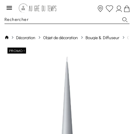
Décoration
Objet de décoration
Bougie & Diffuseur
Con
PROMO !