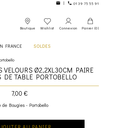
01 39 75 55 91
Boutique
Wishlist
Connexion
Panier
(0)
IN FRANCE
SOLDES
ortobello
S VELOURS Ø2,2XL30CM PAIRE
S DE TABLE PORTOBELLO
7,00 €
e de Bougies - Portobello
JOUTER AU PANIER