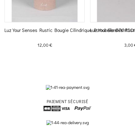
Luz Your Senses Rustic Bougie Cilindrique Portobello Ø7Xh15C
Luz Your Senses Rust
Prix
Prix
12,00 €
3,00 
PAIEMENT SÉCURISÉ