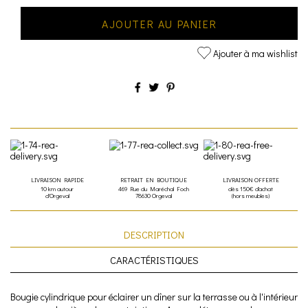
AJOUTER AU PANIER
Ajouter à ma wishlist
LIVRAISON RAPIDE
RETRAIT EN BOUTIQUE
LIVRAISON OFFERTE
10 km autour
469 Rue du Maréchal Foch
dès 150€ d'achat
d'Orgeval
78630 Orgeval
(hors meubles)
DESCRIPTION
CARACTÉRISTIQUES
Bougie cylindrique pour éclairer un dîner sur la terrasse ou à l'intérieur