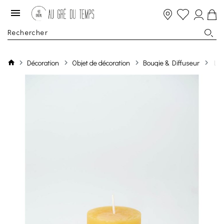
Décoration
Objet de décoration
Bougie & Diffuseur
Luz