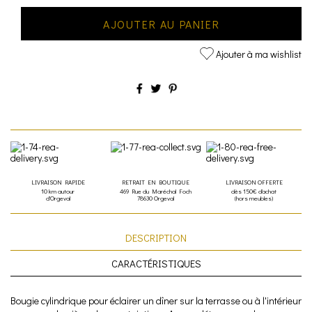
AJOUTER AU PANIER
Ajouter à ma wishlist
LIVRAISON RAPIDE
RETRAIT EN BOUTIQUE
LIVRAISON OFFERTE
10 km autour
469 Rue du Maréchal Foch
dès 150€ d'achat
d'Orgeval
78630 Orgeval
(hors meubles)
DESCRIPTION
CARACTÉRISTIQUES
Bougie cylindrique pour éclairer un dîner sur la terrasse ou à l'intérieur