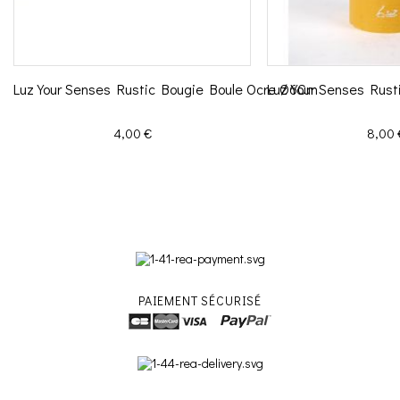
Luz Your Senses Rustic Bougie Boule Ocre Ø6Cm
Luz Your Senses Rust
Prix
Prix
4,00 €
8,00 
PAIEMENT SÉCURISÉ