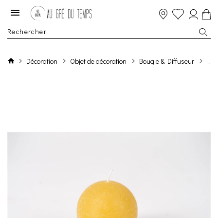
Décoration
Objet de décoration
Bougie & Diffuseur
Luz