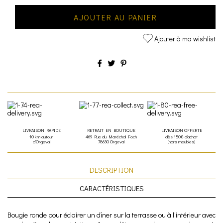
AJOUTER AU PANIER
Ajouter à ma wishlist
LIVRAISON RAPIDE
RETRAIT EN BOUTIQUE
LIVRAISON OFFERTE
10 km autour
469 Rue du Maréchal Foch
dès 150€ d'achat
d'Orgeval
78630 Orgeval
(hors meubles)
DESCRIPTION
CARACTÉRISTIQUES
Bougie ronde pour éclairer un dîner sur la terrasse ou à l'intérieur avec