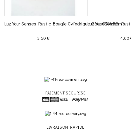
Luz Your Senses Rustic Bougie Cylindrique Ocre Ø5Xh5Cm
Luz Your Senses Rust
Prix
Prix
3,50 €
4,00 
PAIEMENT SÉCURISÉ
LIVRAISON RAPIDE