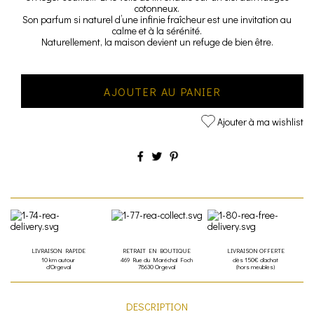
cotonneux.
Son parfum si naturel d’une infinie fraîcheur est une invitation au
calme et à la sérénité.
Naturellement, la maison devient un refuge de bien être.
AJOUTER AU PANIER
Ajouter à ma wishlist
LIVRAISON RAPIDE
RETRAIT EN BOUTIQUE
LIVRAISON OFFERTE
10 km autour
469 Rue du Maréchal Foch
dès 150€ d'achat
d'Orgeval
78630 Orgeval
(hors meubles)
DESCRIPTION