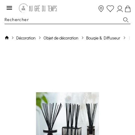
Décoration
Objet de décoration
Bougie & Diffuseur
Bou