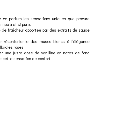
e ce parfum les sensations uniques que procure
s noble et si pure.
e de fraîcheur apportée par des extraits de sauge
r réconfortante des muscs blancs à l’élégance
florales roses.
l et une juste dose de vanilline en notes de fond
e cette sensation de confort.