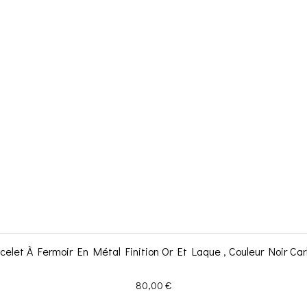
celet À Fermoir En Métal Finition Or Et Laque , Couleur Noir Ca
Prix
80,00 €