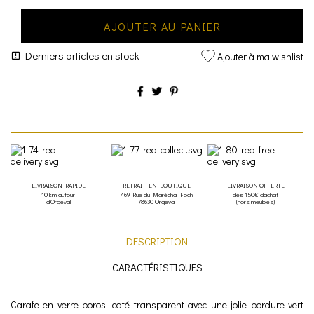
AJOUTER AU PANIER
Derniers articles en stock
Ajouter à ma wishlist
LIVRAISON RAPIDE
RETRAIT EN BOUTIQUE
LIVRAISON OFFERTE
10 km autour
469 Rue du Maréchal Foch
dès 150€ d'achat
d'Orgeval
78630 Orgeval
(hors meubles)
DESCRIPTION
CARACTÉRISTIQUES
Carafe en verre borosilicaté transparent avec une jolie bordure vert