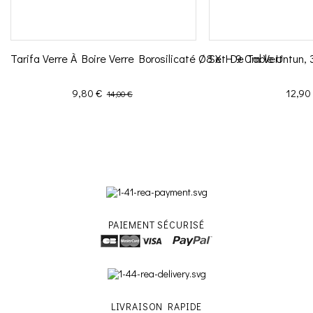
Tarifa Verre À Boire Verre Borosilicaté Ø8 X H 9 Cm Vert
Set De Table Untun, 
Prix
Prix de base
Prix
9,80 €
12,90
14,00 €
PAIEMENT SÉCURISÉ
LIVRAISON RAPIDE