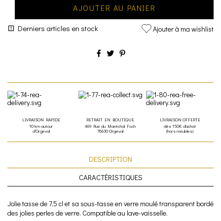
AJOUTER AU PANIER
Derniers articles en stock
Ajouter à ma wishlist
LIVRAISON RAPIDE
RETRAIT EN BOUTIQUE
LIVRAISON OFFERTE
10 km autour
469 Rue du Maréchal Foch
dès 150€ d'achat
d'Orgeval
78630 Orgeval
(hors meubles)
DESCRIPTION
CARACTÉRISTIQUES
Jolie tasse de 7,5 cl et sa sous-tasse en verre moulé transparent bordé
des jolies perles de verre. Compatible au lave-vaisselle.