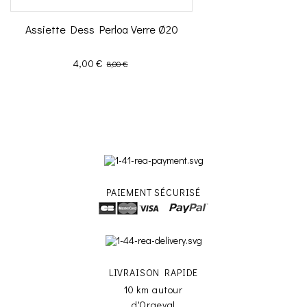
Assiette Dess Perloa Verre Ø20
Prix
Prix de base
4,00 €
8,00 €
PAIEMENT SÉCURISÉ
LIVRAISON RAPIDE
10 km autour
d'Orgeval