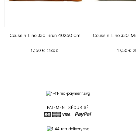
Coussin Lino 330 Brun 40X60 Cm
Coussin Lino 330 Mi
Prix
Prix de base
Prix
Pr
17,50 €
17,50 €
25,00 €
2
PAIEMENT SÉCURISÉ