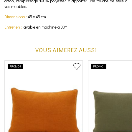
coton, remplissage 100% polyester, à apporter une touche de style à
vos meubles.
Dimensions :
45 x 45 cm
Entretien :
lavable en machine à 30°
VOUS AIMEREZ AUSSI
PROMO !
PROMO !