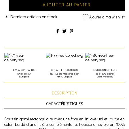
AJOUTER AU PANIER
Derniers articles en stock
Ajouter à ma wishlist
LIVRAISON RAPIDE
RETRAIT EN BOUTIQUE
LIVRAISON OFFERTE
10 km autour
469 Rue du Maréchal Foch
dès 150€ d'achat
d'Orgeval
78630 Orgeval
(hors meubles)
DESCRIPTION
CARACTÉRISTIQUES
Coussin garni rectangulaire avec une face en lin lavé uni et l'autre en
coton bordé d'une lisière complémentaire, housse amovible en 100%