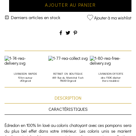
AJOUTER AU PANIER
Derniers articles en stock
Ajouter à ma wishlist
LIVRAISON RAPIDE
RETRAIT EN BOUTIQUE
LIVRAISON OFFERTE
10 km autour
469 Rue du Maréchal Foch
dès 150€ d'achat
d'Orgeval
78630 Orgeval
(hors meubles)
DESCRIPTION
CARACTÉRISTIQUES
Édredon en 100% lin lavé au coloris chatoyant avec ces pompons sera
du plus bel effet dans votre intérieur. Les coloris unis se marient