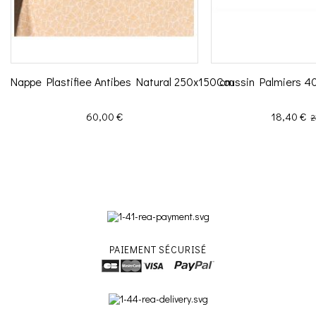
Nappe Plastifiee Antibes Natural 250x150 cm
Coussin Palmiers 
Prix
Prix
P
60,00 €
18,40 €
2
PAIEMENT SÉCURISÉ