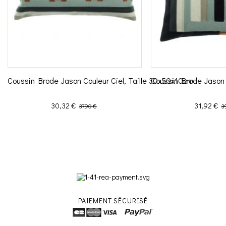
Coussin Brode Jason Couleur Ciel, Taille 30x50x10cm
Coussin Brode Jason 
Prix
Prix de base
Prix
Pr
30,32 €
31,92 €
37,90 €
3
PAIEMENT SÉCURISÉ