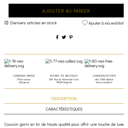
AJOUTER AU PANIER
Derniers articles en stock
Ajouter à ma wishlist
LIVRAISON RAPIDE
RETRAIT EN BOUTIQUE
LIVRAISON OFFERTE
10 km autour
469 Rue du Maréchal Foch
dès 150€ d'achat
d'Orgeval
78630 Orgeval
(hors meubles)
DESCRIPTION
CARACTÉRISTIQUES
Coussin garni en lin de haute qualité pour offrir une touche de luxe