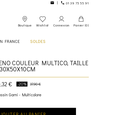
01 39 75 55 91
Boutique
Wishlist
Connexion
Panier
(0)
IN FRANCE
SOLDES
ENO COULEUR MULTICO, TAILLE
30X50X10CM
,32 €
-20%
37,90 €
ssin Garni - Multicolore
JOUTER AU PANIER