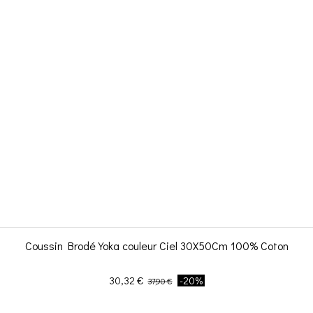
Coussin Brodé Yoka couleur Ciel 30X50Cm 100% Coton
Prix
Prix de base
30,32 €
-20%
37,90 €