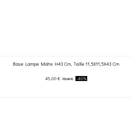
Base Lampe Malte H43 Cm, Taille 11,5X11,5X43 Cm
Prix
Prix de base
45,00 €
-40%
75,00 €