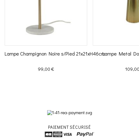
Lampe Champignon Noire s/Pied 21x21xH46cm
Lampe Metal D
Prix
Prix
99,00 €
109,00
PAIEMENT SÉCURISÉ