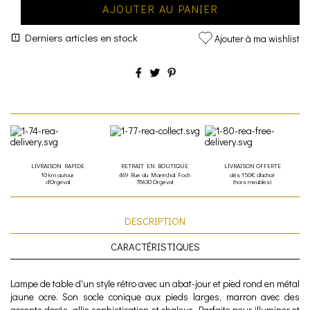
AJOUTER AU PANIER
Derniers articles en stock
Ajouter à ma wishlist
LIVRAISON RAPIDE
RETRAIT EN BOUTIQUE
LIVRAISON OFFERTE
10 km autour
469 Rue du Maréchal Foch
dès 150€ d'achat
d'Orgeval
78630 Orgeval
(hors meubles)
DESCRIPTION
CARACTÉRISTIQUES
Lampe de table d'un style rétro avec un abat-jour et pied rond en métal
jaune ocre. Son socle conique aux pieds larges, marron avec des
accents dorés, allie sophistication et chaleur. Parfaite pour illuminer et