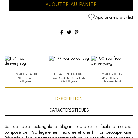
AJOUTER AU PANIER
Ajouter à ma wishlist
LIVRAISON RAPIDE
RETRAIT EN BOUTIQUE
LIVRAISON OFFERTE
10 km autour
469 Rue du Maréchal Foch
dès 150€ d'achat
d'Orgeval
78630 Orgeval
(hors meubles)
DESCRIPTION
CARACTÉRISTIQUES
Set de table rectangulaire élégant, durable et facile à nettoyer,
composé de PVC légèrement texturée et une finition découpe laser.
Réversible, il vous permet d'opter tantôt pour un ton clair sur une table