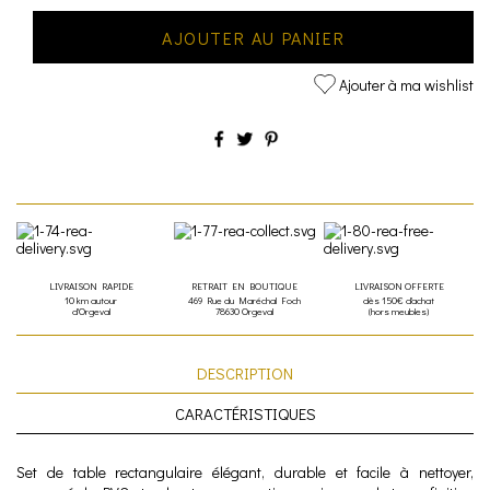
AJOUTER AU PANIER
Ajouter à ma wishlist
LIVRAISON RAPIDE
RETRAIT EN BOUTIQUE
LIVRAISON OFFERTE
10 km autour
469 Rue du Maréchal Foch
dès 150€ d'achat
d'Orgeval
78630 Orgeval
(hors meubles)
DESCRIPTION
CARACTÉRISTIQUES
Set de table rectangulaire élégant, durable et facile à nettoyer,