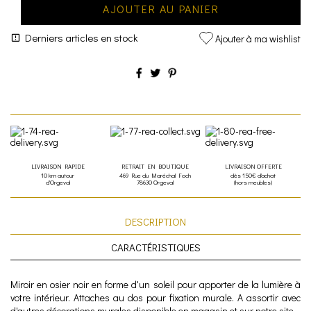
AJOUTER AU PANIER
Derniers articles en stock
Ajouter à ma wishlist
LIVRAISON RAPIDE
RETRAIT EN BOUTIQUE
LIVRAISON OFFERTE
10 km autour
469 Rue du Maréchal Foch
dès 150€ d'achat
d'Orgeval
78630 Orgeval
(hors meubles)
DESCRIPTION
CARACTÉRISTIQUES
Miroir en osier noir en forme d'un soleil pour apporter de la lumière à
votre intérieur. Attaches au dos pour fixation murale. A assortir avec
d'autres décorations murales disponible en magasin et sur notre site.