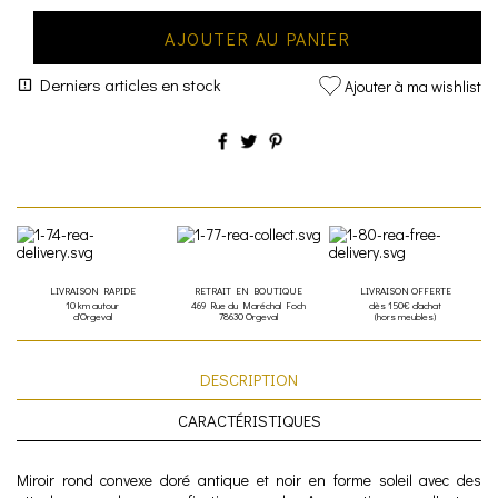
AJOUTER AU PANIER
Derniers articles en stock
Ajouter à ma wishlist
LIVRAISON RAPIDE
RETRAIT EN BOUTIQUE
LIVRAISON OFFERTE
10 km autour
469 Rue du Maréchal Foch
dès 150€ d'achat
d'Orgeval
78630 Orgeval
(hors meubles)
DESCRIPTION
CARACTÉRISTIQUES
Miroir rond convexe doré antique et noir en forme soleil avec des