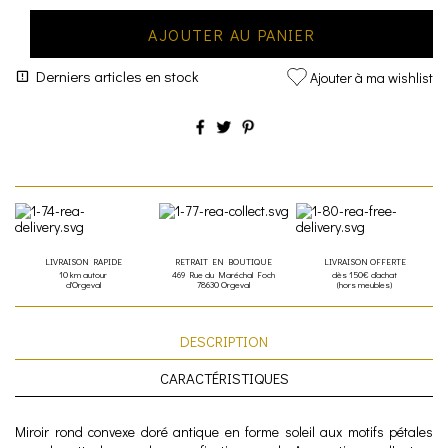
AJOUTER AU PANIER
Derniers articles en stock
Ajouter à ma wishlist
LIVRAISON RAPIDE
RETRAIT EN BOUTIQUE
LIVRAISON OFFERTE
10 km autour
469 Rue du Maréchal Foch
dès 150€ d'achat
d'Orgeval
78630 Orgeval
(hors meubles)
DESCRIPTION
CARACTÉRISTIQUES
Miroir rond convexe doré antique en forme soleil aux motifs pétales