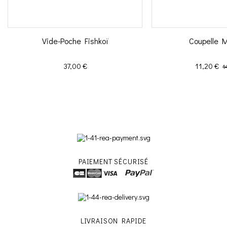
Vide-Poche Fishkoï
Coupelle M
Prix
Prix
Pr
37,00 €
11,20 €
1
PAIEMENT SÉCURISÉ
LIVRAISON RAPIDE