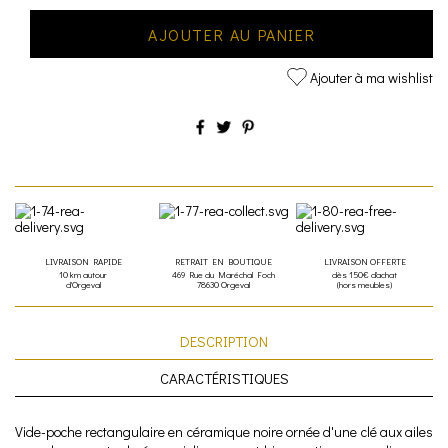
AJOUTER AU PANIER
Ajouter à ma wishlist
LIVRAISON RAPIDE
RETRAIT EN BOUTIQUE
LIVRAISON OFFERTE
10 km autour
469 Rue du Maréchal Foch
dès 150€ d'achat
d'Orgeval
78630 Orgeval
(hors meubles)
DESCRIPTION
CARACTÉRISTIQUES
Vide-poche rectangulaire en céramique noire ornée d'une clé aux ailes