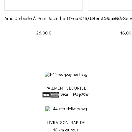
Arno Corbeille À Pain Jacinthe D'Eau Ø18,5 X H 7,5Cm Noir
Osteria Panier À Ser
Prix
Prix
26,00 €
18,00
PAIEMENT SÉCURISÉ
LIVRAISON RAPIDE
10 km autour