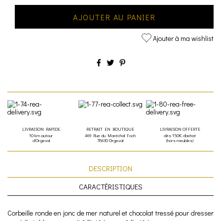
AJOUTER AU PANIER
Ajouter à ma wishlist
LIVRAISON RAPIDE
RETRAIT EN BOUTIQUE
LIVRAISON OFFERTE
10 km autour
469 Rue du Maréchal Foch
dès 150€ d'achat
d'Orgeval
78630 Orgeval
(hors meubles)
DESCRIPTION
CARACTÉRISTIQUES
Corbeille ronde en jonc de mer naturel et chocolat tressé pour dresser