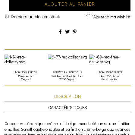
AJOUTER AU PANIER
Derniers articles en stock
Ajouter à ma wishlist
LIVRAISON RAPIDE
RETRAIT EN BOUTIQUE
LIVRAISON OFFERTE
10 km autour
469 Rue du Maréchal Foch
dès 150€ d'achat
d'Orgeval
78630 Orgeval
(hors meubles)
DESCRIPTION
CARACTÉRISTIQUES
Coupe en céramique crème et beige moucheté avec une finition
émaillée. Sa silhouette ondulée et sa finition crème-beige aux nuances
texturées en font un bel écrin pour clés, bijoux ou décorations de table.