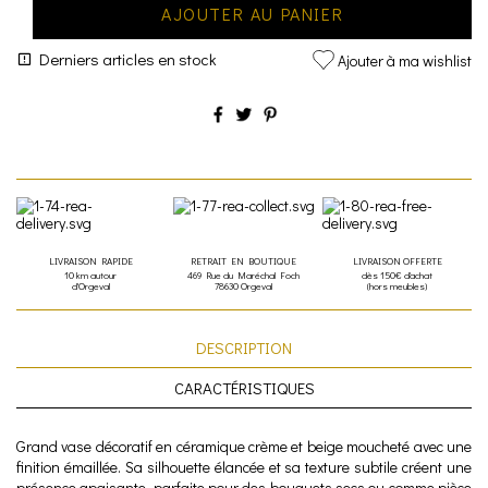
AJOUTER AU PANIER
Derniers articles en stock
Ajouter à ma wishlist
LIVRAISON RAPIDE
RETRAIT EN BOUTIQUE
LIVRAISON OFFERTE
10 km autour
469 Rue du Maréchal Foch
dès 150€ d'achat
d'Orgeval
78630 Orgeval
(hors meubles)
DESCRIPTION
CARACTÉRISTIQUES
Grand vase décoratif en céramique crème et beige moucheté avec une
finition émaillée. Sa silhouette élancée et sa texture subtile créent une
présence apaisante, parfaite pour des bouquets secs ou comme pièce