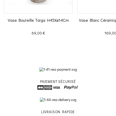
Vase Bouteille Taiga H45Xø14Cm
Vase Blanc Céramiq
Prix
Prix
69,00 €
169,00
PAIEMENT SÉCURISÉ
LIVRAISON RAPIDE