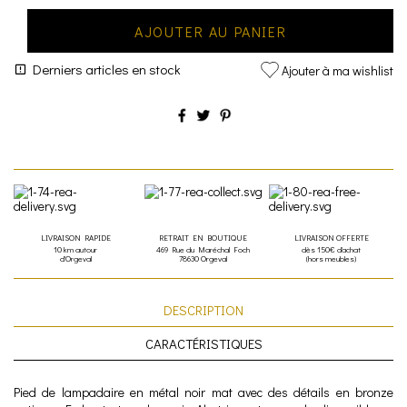
AJOUTER AU PANIER
Derniers articles en stock
Ajouter à ma wishlist
LIVRAISON RAPIDE
RETRAIT EN BOUTIQUE
LIVRAISON OFFERTE
10 km autour
469 Rue du Maréchal Foch
dès 150€ d'achat
d'Orgeval
78630 Orgeval
(hors meubles)
DESCRIPTION
CARACTÉRISTIQUES
Pied de lampadaire en métal noir mat avec des détails en bronze