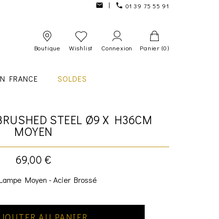
01 39 75 55 91
Boutique
Wishlist
Connexion
Panier
(0)
IN FRANCE
SOLDES
BRUSHED STEEL Ø9 X H36CM
MOYEN
69,00 €
Lampe Moyen - Acier Brossé
JOUTER AU PANIER