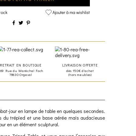
tock
Ajouter à ma wishlist
RETRAIT EN BOUTIQUE
LIVRAISON OFFERTE
469 Rue du Maréchal Foch
dès 150€ d'achat
78630 Orgeval
(hors meubles)
abat-jour en lampe de table en quelques secondes.
és du trépied et une base aérée mais audacieuse
our en un élément sculptural.
s avec Tripod Table et vous pouvez l’associer aux