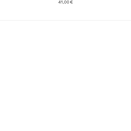
Prix
41,00 €