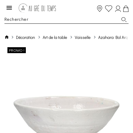
Décoration
Art de la table
Vaisselle
Azahara Bol Argil
PROMO !