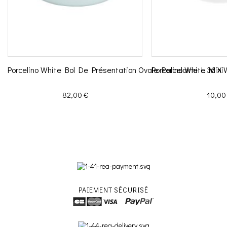
Porcelino White Bol De Présentation Ovale Porcelaine L 36 X
Porcelino White Mini
Prix
Prix
82,00 €
10,00
PAIEMENT SÉCURISÉ