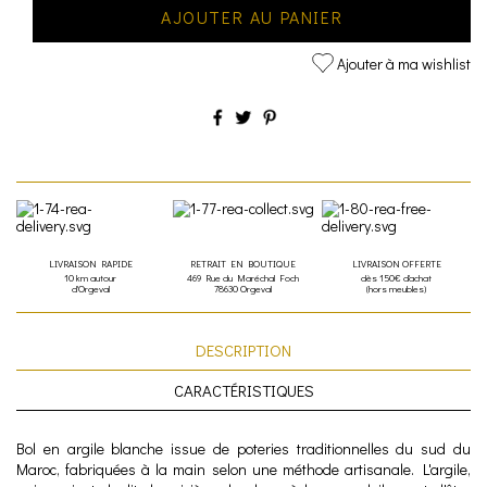
AJOUTER AU PANIER
Ajouter à ma wishlist
LIVRAISON RAPIDE
RETRAIT EN BOUTIQUE
LIVRAISON OFFERTE
10 km autour
469 Rue du Maréchal Foch
dès 150€ d'achat
d'Orgeval
78630 Orgeval
(hors meubles)
DESCRIPTION
CARACTÉRISTIQUES
Bol en argile blanche issue de poteries traditionnelles du sud du
Maroc, fabriquées à la main selon une méthode artisanale. L'argile,