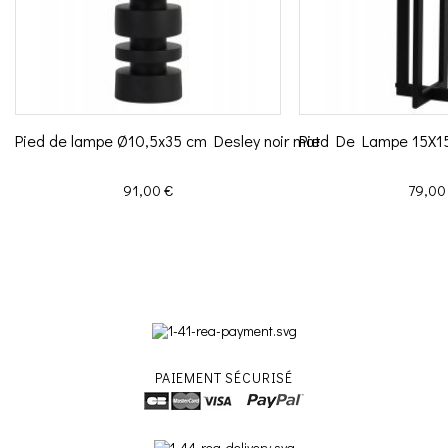
Pied de lampe Ø10,5x35 cm Desley noir mat
Pied De Lampe 15X1
Prix
Prix
91,00 €
79,00
PAIEMENT SÉCURISÉ