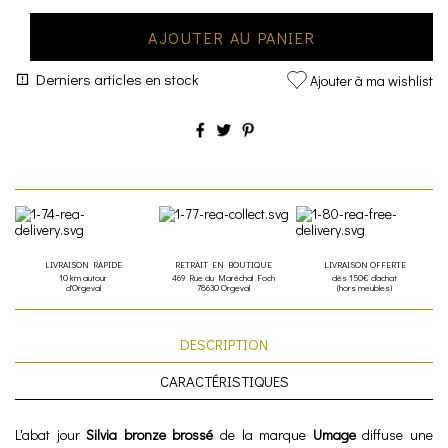
AJOUTER AU PANIER
Derniers articles en stock
Ajouter à ma wishlist
LIVRAISON RAPIDE
RETRAIT EN BOUTIQUE
LIVRAISON OFFERTE
10 km autour
469 Rue du Maréchal Foch
dès 150€ d'achat
d'Orgeval
78630 Orgeval
(hors meubles)
DESCRIPTION
CARACTÉRISTIQUES
L'abat jour
Silvia bronze brossé
de la marque
Umage
diffuse une