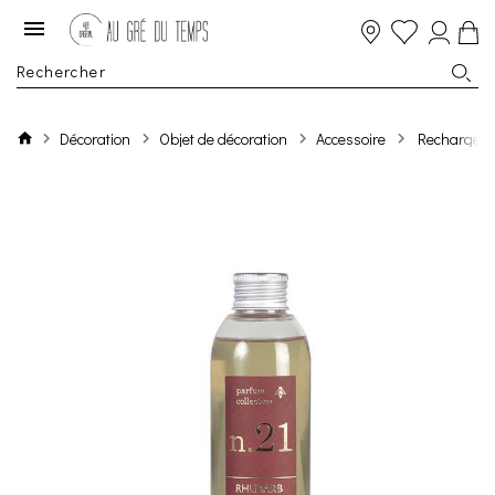
Décoration
Objet de décoration
Accessoire
Recharge D