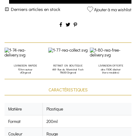
Derniers articles en stock
Ajouter à ma wishlist
LIVRAISON RAPIDE
RETRAIT EN BOUTIQUE
LIVRAISON OFFERTE
10 km autour
469 Rue du Maréchal Foch
dès 150€ d'achat
d'Orgeval
78630 Orgeval
(hors meubles)
CARACTÉRISTIQUES
Matière
Plastique
Format
200ml
Couleur
Rouge