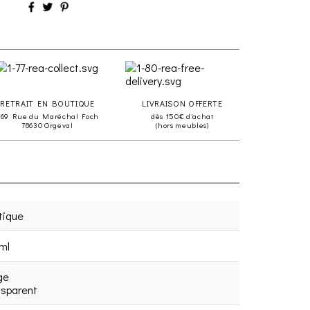
RETRAIT EN BOUTIQUE
LIVRAISON OFFERTE
469 Rue du Maréchal Foch
dès 150€ d'achat
78630 Orgeval
(hors meubles)
tique
ml
ge
nsparent