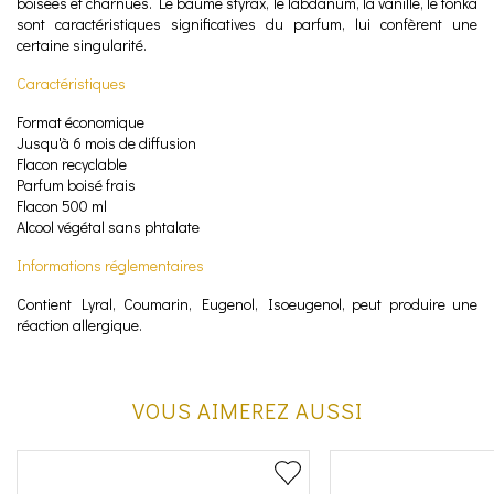
boisées et charnues. Le baume styrax, le labdanum, la vanille, le tonka
sont caractéristiques significatives du parfum, lui confèrent une
certaine singularité.
Caractéristiques
Format économique
Jusqu'à 6 mois de diffusion
Flacon recyclable
Parfum boisé frais
Flacon 500 ml
Alcool végétal sans phtalate
Informations réglementaires
Contient Lyral, Coumarin, Eugenol, Isoeugenol, peut produire une
réaction allergique.
VOUS AIMEREZ AUSSI