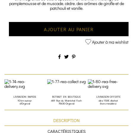
pamplemousse et de muscade, cèdre, des arômes de girofle et de
patchouli et vanille.
AJOUTER AU PANIER
Ajouter à ma wishlist
LIVRAISON RAPIDE
RETRAIT EN BOUTIQUE
LIVRAISON OFFERTE
10 km autour
469 Rue du Maréchal Foch
dès 150€ d'achat
d'Orgeval
78630 Orgeval
(hors meubles)
DESCRIPTION
CARACTÉRISTIQUES