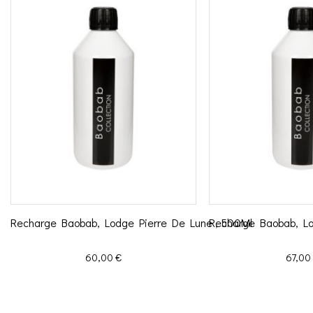
Recharge Baobab, Lodge Pierre De Lune , 500Ml
Recharge Baobab, Lo
Prix
Prix
60,00 €
67,00