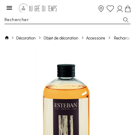
Décoration
Objet de décoration
Accessoire
Recharge P